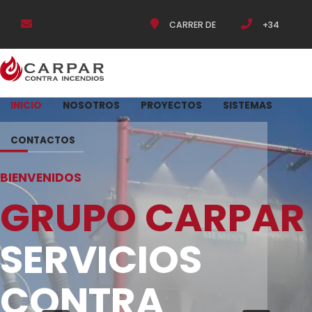
CARRER DE
+34
INFO@GRUPOCARPAR.COM
ROCA I UMBERT, 9,
666503467
INICIO
NOSOTROS
PROYECTOS
SISTEMAS
08907
CONTACTOS
L'HOSPITALET DE
BIENVENIDOS
GRUPO CARPAR
LLOBREGAT,
SERVICIOS
BARCELONA
CONTRA